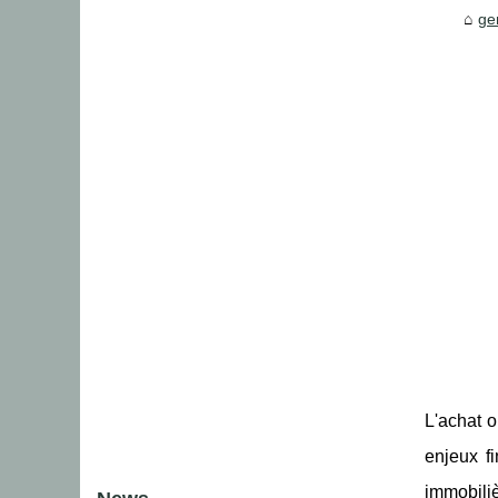
ge
L'achat o
enjeux f
immobiliè