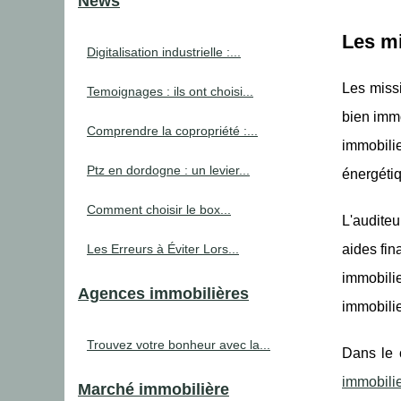
News
Les mi
Digitalisation industrielle :...
Les miss
Temoignages : ils ont choisi...
bien immo
Comprendre la copropriété :...
immobilie
Ptz en dordogne : un levier...
énergétiq
Comment choisir le box...
L'auditeu
Les Erreurs à Éviter Lors...
aides fin
immobilie
Agences immobilières
immobilie
Trouvez votre bonheur avec la...
Dans le c
immobili
Marché immobilière