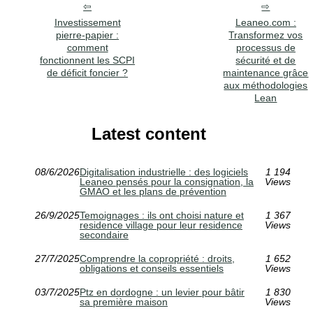
Investissement
Leaneo.com :
pierre-papier :
Transformez vos
comment
processus de
fonctionnent les SCPI
sécurité et de
de déficit foncier ?
maintenance grâce
aux méthodologies
Lean
Latest content
08/6/2026
Digitalisation industrielle : des logiciels
1 194
Leaneo pensés pour la consignation, la
Views
GMAO et les plans de prévention
26/9/2025
Temoignages : ils ont choisi nature et
1 367
residence village pour leur residence
Views
secondaire
27/7/2025
Comprendre la copropriété : droits,
1 652
obligations et conseils essentiels
Views
03/7/2025
Ptz en dordogne : un levier pour bâtir
1 830
sa première maison
Views