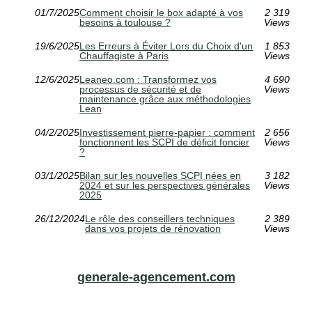
01/7/2025
Comment choisir le box adapté à vos
2 319
besoins à toulouse ?
Views
19/6/2025
Les Erreurs à Éviter Lors du Choix d'un
1 853
Chauffagiste à Paris
Views
12/6/2025
Leaneo.com : Transformez vos
4 690
processus de sécurité et de
Views
maintenance grâce aux méthodologies
Lean
04/2/2025
Investissement pierre-papier : comment
2 656
fonctionnent les SCPI de déficit foncier
Views
?
03/1/2025
Bilan sur les nouvelles SCPI nées en
3 182
2024 et sur les perspectives générales
Views
2025
26/12/2024
Le rôle des conseillers techniques
2 389
dans vos projets de rénovation
Views
generale-agencement.com