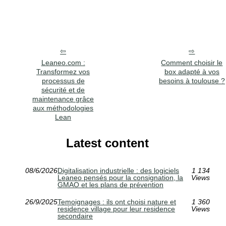
Leaneo.com :
Comment choisir le
Transformez vos
box adapté à vos
processus de
besoins à toulouse ?
sécurité et de
maintenance grâce
aux méthodologies
Lean
Latest content
08/6/2026
Digitalisation industrielle : des logiciels
1 134
Leaneo pensés pour la consignation, la
Views
GMAO et les plans de prévention
26/9/2025
Temoignages : ils ont choisi nature et
1 360
residence village pour leur residence
Views
secondaire