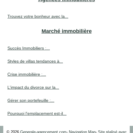
Trouvez votre bonheur avec la...
Marché immobilière
Succès Immobiliers :...
Styles de villas tendances à...
Crise immobilière :...
L'impact du divorce sur la...
Gérer son portefeuille :...
Pourquoi l'emplacement est-il...
© 2026
Generale-agencement.com
-
Navigation Map
-
Site réalisé avec