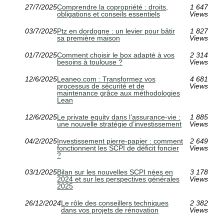
27/7/2025
Comprendre la copropriété : droits,
1 647
obligations et conseils essentiels
Views
03/7/2025
Ptz en dordogne : un levier pour bâtir
1 827
sa première maison
Views
01/7/2025
Comment choisir le box adapté à vos
2 314
besoins à toulouse ?
Views
12/6/2025
Leaneo.com : Transformez vos
4 681
processus de sécurité et de
Views
maintenance grâce aux méthodologies
Lean
12/6/2025
Le private equity dans l’assurance-vie :
1 885
une nouvelle stratégie d’investissement
Views
04/2/2025
Investissement pierre-papier : comment
2 649
fonctionnent les SCPI de déficit foncier
Views
?
03/1/2025
Bilan sur les nouvelles SCPI nées en
3 178
2024 et sur les perspectives générales
Views
2025
26/12/2024
Le rôle des conseillers techniques
2 382
dans vos projets de rénovation
Views